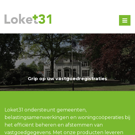
Togg
navig
Grip op uw vastgoedregistraties
Loket31 ondersteunt gemeenten,
belastingsamenwerkingen en woningcoöperaties bij
het efficiënt beheren en afstemmen van
vastgoedgegevens. Met onze producten leveren