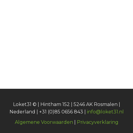
Loket31 © | Hintham 152 | 5246 AK Rosmalen |
Nederland | +31 (0)85 0656 843 |
info@loket31.nl
Algemene Voorwaarden
|
Privacyverklaring