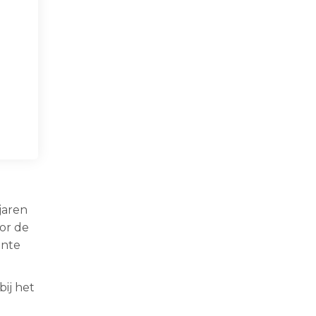
jaren
or de
ente
ij het