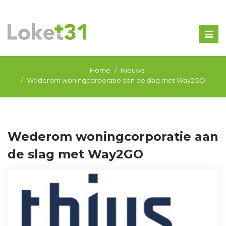
Togg
navig
Home
Nieuws
Wederom woningcorporatie aan de slag met Way2GO
Wederom woningcorporatie aan
de slag met Way2GO