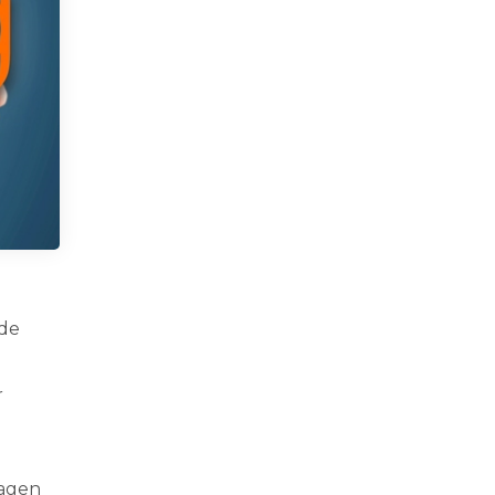
 de
r
ragen