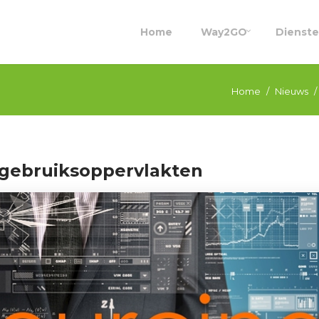
Home
Way2GO
Dienst
Home
Nieuws
 gebruiksoppervlakten