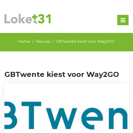
Togg
navig
Home
Nieuws
GBTwente kiest voor Way2GO
GBTwente kiest voor Way2GO