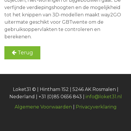
objecten, niet-woningen of bijgebouwen gaat. De
verfijnde verdiepingshoogten en de mogelijkheid
tot het knippen van 3D-modellen maakt way2GO
uitermate geschikt voor GBTwente om de
gebruiksoppervlakten te controleren en
berekenen.
Terug
Loket31 © | Hintham 152 | 5246 AK Rosmalen |
Nederland | +31 (0)85 0656 843 |
info@loket31.nl
Algemene Voorwaarden
|
Privacyverklaring